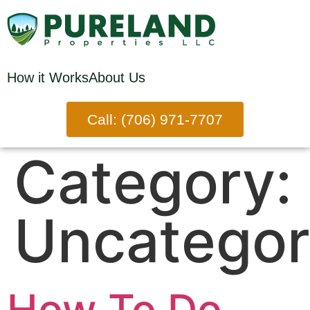
How it Works
About Us
Call: (706) 971-7707
Category:
Uncategor
How To Do